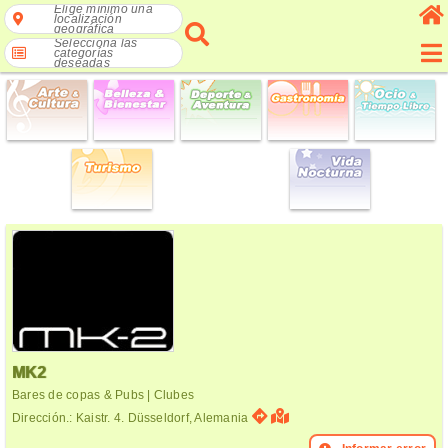
Elige mínimo una
localización
geográfica
Selecciona las
categorías
deseadas
MK2
Bares de copas & Pubs | Clubes
Dirección.: Kaistr. 4. Düsseldorf, Alemania