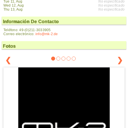
Tue 11, Aug
No especificado
Wed 12, Aug
No especificado
Thu 13, Aug
No especificado
Información De Contacto
Teléfono: 49-(0)211-3033905
Correo electrónico:
info@mk-2.de
Fotos
❮
❯