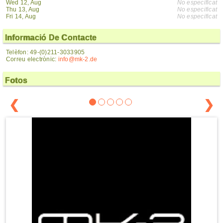
Wed 12, Aug
No especificat
Thu 13, Aug
No especificat
Fri 14, Aug
No especificat
Informació De Contacte
Telèfon: 49-(0)211-3033905
Correu electrònic:
info@mk-2.de
Fotos
❮
❯