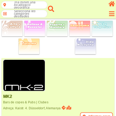
Tria mínim una
localització
geogràfica
Selecciona les
categories
desitjades
MK2
Bars de copes & Pubs | Clubes
Adreça: Kaistr. 4. Düsseldorf, Alemanya