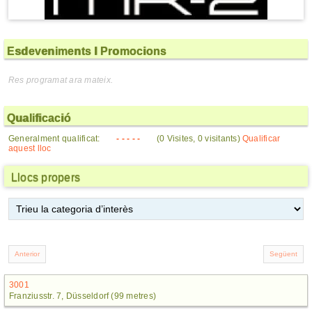
Esdeveniments I Promocions
Res programat ara mateix.
Qualificació
Generalment qualificat:
- - - - -
(0 Visites, 0 visitants)
Qualificar
aquest lloc
Llocs propers
3001
Franziusstr. 7, Düsseldorf (99 metres)