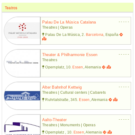
Teatros
- - - - -
Palau De La Música Catalana
Theatres | Operas
Palau De La Música, 2.
Barcelona
, España
- - - - -
Theater & Philharmonie Essen
Theatres
Opernplatz, 10.
Essen
, Alemania
- - - - -
Alter Bahnhof Kettwig
Theatres | Cultural centers | Cabarets
Ruhrtalstraße, 345.
Essen
, Alemania
- - - - -
Aalto-Theater
Theatres | Monuments | Operas
Opernplatz , 10.
Essen
, Alemania