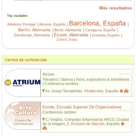
Más resultados
Top ciudades
Barcelona, España
|
|
|
Albufeira, Portugal
Alicante, España
Berlín, Alemania
|
Bonn, Alemania
|
|
Cartagena, España
Essen, Alemania
Duisburgo, Alemania
|
|
|
Granada, España
Zúrich, Suiza
Centros de conferencias
- - - - -
Atrium
Theatres | Operas | Fairs, expositions & exhibitions
| Conference centres
Av. Josep Tarradellas.
Viladecans
, España
Esode, Escuela Superior De Organizadores
- - - - -
Conference centres
C/ Virgilio, Complejo Empresarial ARCO, Ciudad
Centros De
de la Imagen, 2.
Pozuelo de Alarcón
, España
Conferencias