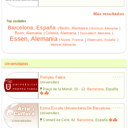
Más resultados
Top ciudades
Barcelona, España
Berlín, Alemania
|
|
|
Bochum, Alemania
Bonn, Alemania
Colonia, Alemania
|
|
|
Düsseldorf, Alemania
Essen, Alemania
|
|
|
Nyons, Francia
Viladecans, España
Weimar, Alemania
Universidades
- - - - -
Pompeu Fabra
Universities
Plaça de la Mercè, 10 - 12.
Barcelona
, España
- - - - -
Esma Escola Universitaria De Barcelona
Universities
Consell de Cent, 42.
Barcelona
, España
Universidades