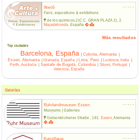
- - - - -
9two5
Fairs, expositions & exhibitions
de los quimicos,2(C.C. GRAN PLAZA 2), 2.
Ferias, Exposiciones
Majadahonda
, España
Y Exhibiciones
Más resultados
Top ciudades
Barcelona, España
Colonia, Alemania
|
|
Essen, Alemania
Lima, Perú
|
Granada, España
|
|
Lucknow, India
|
Santafe de Bogotá, Colombia
Perth, Australia
|
|
Silves, Portugal
|
Valencia, España
Galerías
- - - - -
Ruhrlandmuseum Essen
Museums | Galleries
Gelsenkirchener Straße , 181.
Essen
, Alemania
- - - - -
Kunsthaus