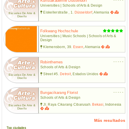
Kunstakademie Düsseldorf
Universities | Schools of Arts & Design
Eiskellerstraße , 1.
Düsseldorf
, Alemania
Escuelas De Arte &
Diseño
Folkwang Hochschule
Universities | Music Schools | Schools of Arts &
Design
Klemensborn, 39.
Essen
, Alemania
- - - - -
Robinthemes
Schools of Arts & Design
Street #5.
Detroit
, Estados Unidos
Escuelas De Arte &
Diseño
- - - - -
Bungacikarang Florist
Schools of Arts & Design
Jl. Raya Cikarang Cibarusah.
Bekasi
, Indonesia
Escuelas De Arte &
Diseño
Más resultados
Top ciudades