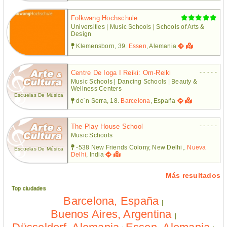
Folkwang Hochschule
Universities | Music Schools | Schools of Arts &
Design
Klemensborn, 39.
Essen
, Alemania
- - - - -
Centre De Ioga I Reiki: Om-Reiki
Music Schools | Dancing Schools | Beauty &
Wellness Centers
Escuelas De Música
de´n Serra, 18.
Barcelona
, España
- - - - -
The Play House School
Music Schools
-538 New Friends Colony, New Delhi,.
Nueva
Escuelas De Música
Delhi
, India
Más resultados
Top ciudades
Barcelona, España
|
Buenos Aires, Argentina
|