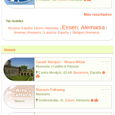
Más resultados
Top ciudades
Essen, Alemania
Alicante, España
|
Bonn, Alemania
|
|
Ilmenau, Alemania
|
Laviana, España
|
Stuttgart, Alemania
Museos
- - - - -
Castell Montjuïc - Museo Militar
Museums | Castles & Palaces
Centra Montjuïc, 62-68.
Barcelona
, España
- - - - -
Museum Folkwang
Museums
Goethestraße, 41.
Essen
, Alemania
Museos