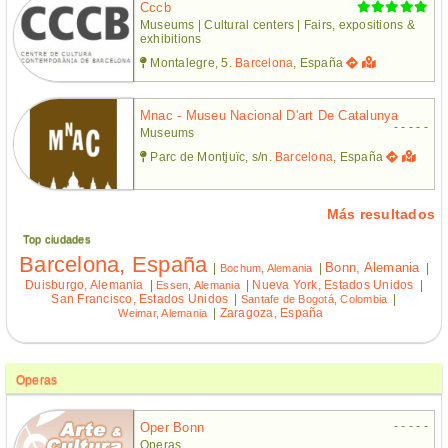
Cccb
Museums | Cultural centers | Fairs, expositions &
exhibitions
Montalegre, 5.
Barcelona
, España
Mnac - Museu Nacional D'art De Catalunya
- - - - -
Museums
Parc de Montjuïc, s/n.
Barcelona
, España
Más resultados
Top ciudades
Barcelona, España
Bonn, Alemania
|
|
|
Bochum, Alemania
Duisburgo, Alemania
|
|
Nueva York, Estados Unidos
|
Essen, Alemania
San Francisco, Estados Unidos
|
|
Santafe de Bogotá, Colombia
|
Zaragoza, España
Weimar, Alemania
Operas
- - - - -
Oper Bonn
Operas