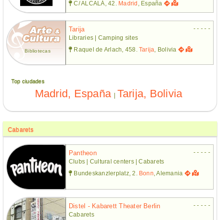
C/ ALCALÁ, 42.
Madrid
, España
- - - - -
Tarija
Libraries | Camping sites
Raquel de Arlach, 458.
Tarija
, Bolivia
Bibliotecas
Top ciudades
Madrid, España
Tarija, Bolivia
|
Cabarets
- - - - -
Pantheon
Clubs | Cultural centers | Cabarets
Bundeskanzlerplatz, 2.
Bonn
, Alemania
- - - - -
Distel - Kabarett Theater Berlin
Cabarets