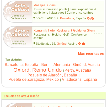
- - - - -
Masajes Yidam
Tourist information points | Fairs, expositions &
exhibitions | Massages | Conference centres
Centros De
JOVELLANOS, 2.
Barcelona
, España
Conferencias
Romantik Hotel Restaurant Goldener Stern
- - - - -
Restaurants | Hotels | Golf | Conference
centres
Centros De
Stadtplatz , 15.
Gmünd
, Austria
Conferencias
Más resultados
Top ciudades
Barcelona, España
Berlín, Alemania
Gmünd, Austria
|
|
|
Oxford, Reino Unido
Perth, Australia
|
|
Pozuelo de Alarcón, España
|
Puebla de Zaragoza, México
Viladecans, España
|
Escuelas de arte & diseño
- - - - -