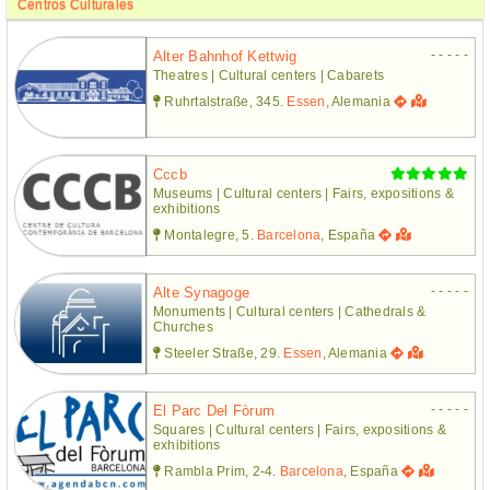
Centros Culturales
- - - - -
Alter Bahnhof Kettwig
Theatres | Cultural centers | Cabarets
Ruhrtalstraße, 345.
Essen
, Alemania
Cccb
Museums | Cultural centers | Fairs, expositions &
exhibitions
Montalegre, 5.
Barcelona
, España
- - - - -
Alte Synagoge
Monuments | Cultural centers | Cathedrals &
Churches
Steeler Straße, 29.
Essen
, Alemania
- - - - -
El Parc Del Fòrum
Squares | Cultural centers | Fairs, expositions &
exhibitions
Rambla Prim, 2-4.
Barcelona
, España