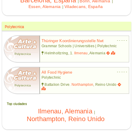
Barcelona, España
Bonn, Alemania
|
|
Essen, Alemania
Viladecans, España
|
Polytecnica
- - - - -
Thüringer Koordinierungsstelle Nwt
Grammar Schools | Universities | Polytechnic
Helmholtzring, 1.
Ilmenau
, Alemania
Polytecnica
- - - - -
All Food Hygiene
Polytechnic
Battalion Drive.
Northampton
, Reino Unido
Polytecnica
Top ciudades
Ilmenau, Alemania
|
Northampton, Reino Unido