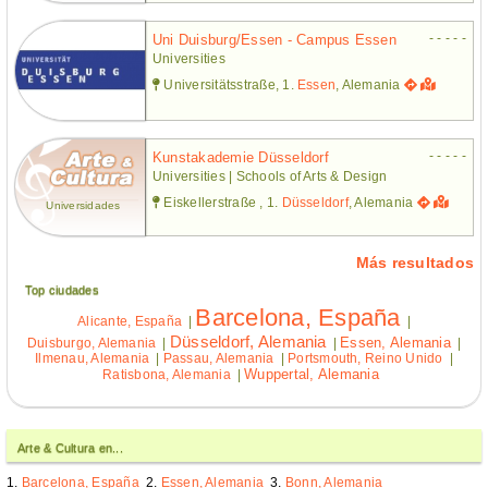
- - - - -
Uni Duisburg/essen - Campus Essen
Universities
Universitätsstraße, 1.
Essen
, Alemania
- - - - -
Kunstakademie Düsseldorf
Universities | Schools of Arts & Design
Eiskellerstraße , 1.
Düsseldorf
, Alemania
Universidades
Más resultados
Top ciudades
Barcelona, España
Alicante, España
|
|
Düsseldorf, Alemania
Essen, Alemania
Duisburgo, Alemania
|
|
|
Ilmenau, Alemania
|
Passau, Alemania
|
Portsmouth, Reino Unido
|
Wuppertal, Alemania
Ratisbona, Alemania
|
Arte & Cultura en...
Barcelona, España
Essen, Alemania
Bonn, Alemania