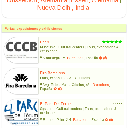
Düsseldorf, Alemania
Essen, Alemania
|
|
Nueva Delhi, India
Ferias, exposiciones y exhibiciones
Cccb
Museums | Cultural centers | Fairs, expositions &
exhibitions
Montalegre, 5.
Barcelona
, España
- - - - -
Fira Barcelona
Fairs, expositions & exhibitions
Avg. Reina Maria Cristina, s/n.
Barcelona
,
España
- - - - -
El Parc Del Fòrum
Squares | Cultural centers | Fairs, expositions &
exhibitions
Rambla Prim, 2-4.
Barcelona
, España