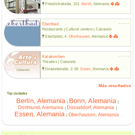
Friedrichstraße, 101.
Berlín
, Alemania
- - - - -
Ebertbad
Restaurants | Cultural centers | Cabarets
Ebertplatz, 4.
Oberhausen
, Alemania
- - - - -
Katakomben
Theatres | Cabarets
Giradetstraße, 2-38.
Essen
, Alemania
Cabarets
Más resultados
Top ciudades
Berlín, Alemania
Bonn, Alemania
|
|
Dortmund, Alemania
Düsseldorf, Alemania
|
|
Essen, Alemania
Oberhausen, Alemania
|