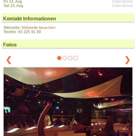
Fri 14, Aug
Unbestimmt
Sat 15, Aug
Unbestimmt
Kontakt Informationen
Webseite:
Webseite besuchen
Telefon: 93 225 91 00
Fotos
❮
❯