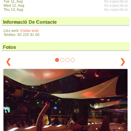
Tue 11, Aug
No especificat
Wed 12, Aug
No especificat
Thu 13, Aug
No especificat
Informació De Contacte
Lloc web:
Visitar web
Telèfon: 93 225 91 00
Fotos
❮
❯