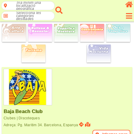
Tria mínim una
localització
geogràfica
Selecciona les
categories
desitjades
Baja Beach Club
Clubes | Discoteques
Adreça: Pg. Maritim 34. Barcelona, Espanya