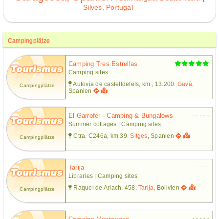
Silves, Portugal
Campingplätze
Camping Tres Estrellas
Camping sites
Autovia de castelldefels, km., 13.200.
Gavà
,
Campingplätze
Spanien
- - - - -
El Garrofer - Camping & Bungalows
Summer cottages | Camping sites
Ctra. C246a, km 39.
Sitges
, Spanien
Campingplätze
- - - - -
Tarija
Libraries | Camping sites
Raquel de Arlach, 458.
Tarija
, Bolivien
Campingplätze
- - - - -