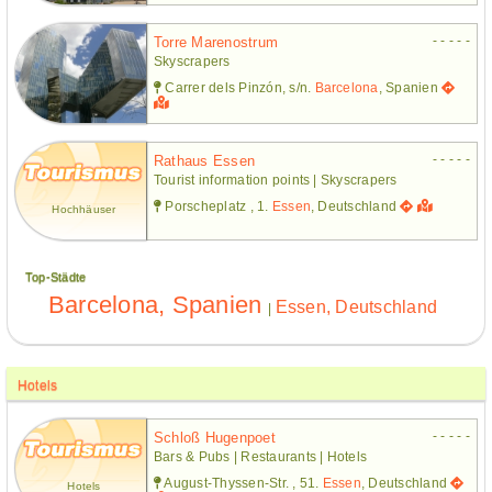
- - - - -
Torre Marenostrum
Skyscrapers
Carrer dels Pinzón, s/n.
Barcelona
, Spanien
- - - - -
Rathaus Essen
Tourist information points | Skyscrapers
Porscheplatz , 1.
Essen
, Deutschland
Hochhäuser
Top-Städte
Barcelona, Spanien
Essen, Deutschland
|
Hotels
- - - - -
Schloß Hugenpoet
Bars & Pubs | Restaurants | Hotels
August-Thyssen-Str. , 51.
Essen
, Deutschland
Hotels