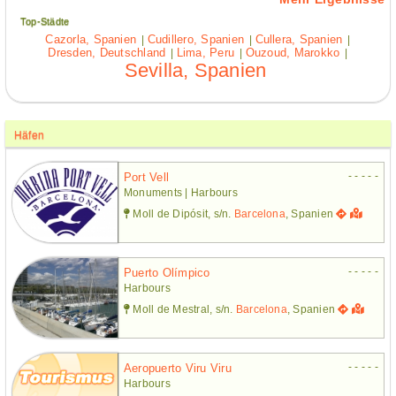
Top-Städte
Cazorla, Spanien
Cudillero, Spanien
Cullera, Spanien
|
|
|
Dresden, Deutschland
Lima, Peru
Ouzoud, Marokko
|
|
|
Sevilla, Spanien
Häfen
- - - - -
Port Vell
Monuments | Harbours
Moll de Dipósit, s/n.
Barcelona
, Spanien
- - - - -
Puerto Olímpico
Harbours
Moll de Mestral, s/n.
Barcelona
, Spanien
- - - - -
Aeropuerto Viru Viru
Harbours