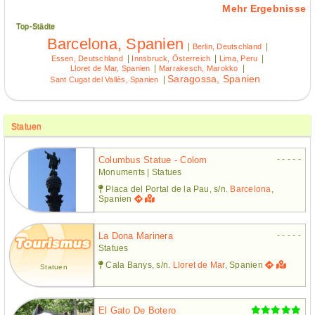
Mehr Ergebnisse
Top-Städte
Barcelona, Spanien
|
|
Berlin, Deutschland
|
|
|
Essen, Deutschland
Innsbruck, Österreich
Lima, Peru
|
|
Lloret de Mar, Spanien
Marrakesch, Marokko
Saragossa, Spanien
|
Sant Cugat del Vallès, Spanien
Statuen
- - - - -
Columbus Statue - Colom
Monuments | Statues
Placa del Portal de la Pau, s/n.
Barcelona
,
Spanien
- - - - -
La Dona Marinera
Statues
Cala Banys, s/n.
Lloret de Mar
, Spanien
Statuen
El Gato De Botero