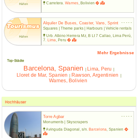
Carretera.
Warnes
, Bolivien
Häfen
- - - - -
Alquiler De Buses, Coaster, Vans, Sprint
Squares | Theme parks | Harbours | Vehicle rentals
Urb. Albino Herrera Mz, B Lt 7 Callao, Lima Perú,
Häfen
7.
Lima
, Peru
Mehr Ergebnisse
Top-Städte
Barcelona, Spanien
Lima, Peru
|
|
Lloret de Mar, Spanien
Rawson, Argentinien
|
|
Warnes, Bolivien
Hochhäuser
- - - - -
Torre Agbar
Monuments | Skyscrapers
Avinguda Diagonal, s/n.
Barcelona
, Spanien