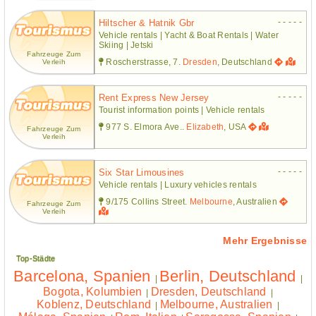
- - - - -
Hiltscher & Hatnik Gbr
Vehicle rentals | Yacht & Boat Rentals | Water
Skiing | Jetski
Fahrzeuge Zum
Roscherstrasse, 7.
Dresden
, Deutschland
Verleih
- - - - -
Rent Express New Jersey
Tourist information points | Vehicle rentals
977 S. Elmora Ave..
Elizabeth
, USA
Fahrzeuge Zum
Verleih
- - - - -
Six Star Limousines
Vehicle rentals | Luxury vehicles rentals
9/175 Collins Street.
Melbourne
, Australien
Fahrzeuge Zum
Verleih
Mehr Ergebnisse
Top-Städte
Barcelona, Spanien
Berlin, Deutschland
|
|
Bogota, Kolumbien
Dresden, Deutschland
|
|
Koblenz, Deutschland
Melbourne, Australien
|
|