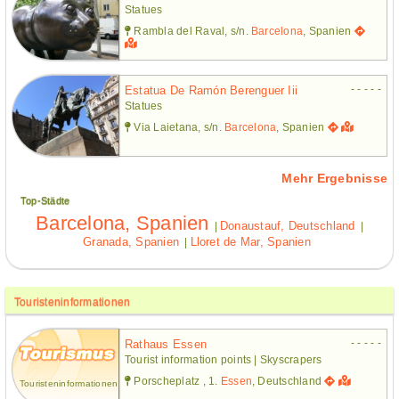
Statues
Rambla del Raval, s/n.
Barcelona
, Spanien
- - - - -
Estatua De Ramón Berenguer Iii
Statues
Via Laietana, s/n.
Barcelona
, Spanien
Mehr Ergebnisse
Top-Städte
Barcelona, Spanien
Donaustauf, Deutschland
|
|
Granada, Spanien
Lloret de Mar, Spanien
|
Touristeninformationen
- - - - -
Rathaus Essen
Tourist information points | Skyscrapers
Porscheplatz , 1.
Essen
, Deutschland
Touristeninformationen