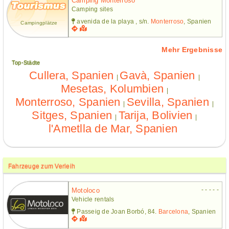
Camping Monterroso
Camping sites
avenida de la playa , s/n.
Monterroso
, Spanien
Campingplätze
Mehr Ergebnisse
Top-Städte
Cullera, Spanien
Gavà, Spanien
|
|
Mesetas, Kolumbien
|
Monterroso, Spanien
Sevilla, Spanien
|
|
Sitges, Spanien
Tarija, Bolivien
|
|
l'Ametlla de Mar, Spanien
Fahrzeuge zum Verleih
- - - - -
Motoloco
Vehicle rentals
Passeig de Joan Borbó, 84.
Barcelona
, Spanien