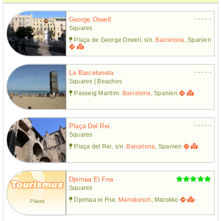
- - - - -
George Orwell
Squares
Plaça de George Orwell, s/n.
Barcelona
, Spanien
- - - - -
La Barceloneta
Squares | Beaches
Passeig Maritim.
Barcelona
, Spanien
- - - - -
Plaça Del Rei
Squares
Plaça del Rei, s/n.
Barcelona
, Spanien
Djemaa El Fna
Squares
Djemaa el Fna.
Marrakesch
, Marokko
Plätze