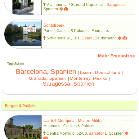
Vía Inbérica / General Capaz, s/n.
Saragossa
,
Spanien
- - - - -
Schloßpark
Parks | Castles & Palaces | Fountains
Schloßstraße , 101.
Essen
, Deutschland
Mehr Ergebnisse
Top-Städte
Barcelona, Spanien
Essen, Deutschland
|
|
Granada, Spanien
Monterrey, Mexiko
|
|
Saragossa, Spanien
Burgen & Paläste
- - - - -
Castell Montjuïc - Museo Militar
Museums | Castles & Palaces
Centra Montjuïc, 62-68.
Barcelona
, Spanien