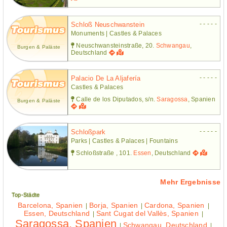
- - - - -
Schloß Neuschwanstein
Monuments | Castles & Palaces
Neuschwansteinstraße, 20.
Schwangau
,
Burgen & Paläste
Deutschland
- - - - -
Palacio De La Aljafería
Castles & Palaces
Calle de los Diputados, s/n.
Saragossa
, Spanien
Burgen & Paläste
- - - - -
Schloßpark
Parks | Castles & Palaces | Fountains
Schloßstraße , 101.
Essen
, Deutschland
Mehr Ergebnisse
Top-Städte
Barcelona, Spanien
Borja, Spanien
Cardona, Spanien
|
|
|
Essen, Deutschland
Sant Cugat del Vallès, Spanien
|
|
Saragossa, Spanien
Schwangau, Deutschland
|
|