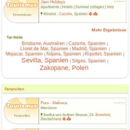
- - - - -
Jaen Holidays
Apartments | Hotels | Summer cottages | Inns
Mirador .
Cazorla
, Spanien
Ferienhäuser
Mehr Ergebnisse
Top-Städte
Brisbane, Australien
Cazorla, Spanien
|
|
Lloret de Mar, Spanien
Madrid, Spanien
|
|
Mojacar, Spanien
Nájera, Spanien
Ripollet, Spanien
|
|
|
Sevilla, Spanien
Sitges, Spanien
|
|
Zakopane, Polen
Ferienvillen
- - - - -
Puro - Mallorca
Mansions
Bertha von Suttner Strasse, 23.
Bielefeld
,
Ferienvillen
Deutschland