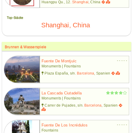
Huangpu Qu., 12.
Shanghai
, China
Top-Städte
Shanghai, China
Brunnen & Wasserspiele
- - - - -
Fuente De Montjuïc
Monuments | Fountains
Plaza España, s/n.
Barcelona
, Spanien
La Cascada Ciutadella
Monuments | Fountains
Carrer de Pujades, s/n.
Barcelona
, Spanien
- - - - -
Fuente De Los Incrédulos
Fountains