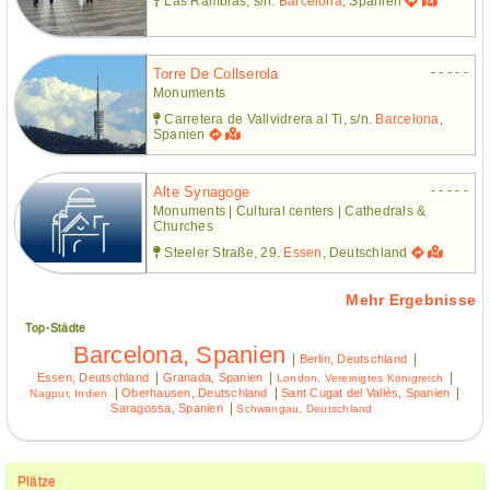
Las Ramblas, s/n.
Barcelona
, Spanien
- - - - -
Torre De Collserola
Monuments
Carretera de Vallvidrera al Ti, s/n.
Barcelona
,
Spanien
- - - - -
Alte Synagoge
Monuments | Cultural centers | Cathedrals &
Churches
Steeler Straße, 29.
Essen
, Deutschland
Mehr Ergebnisse
Top-Städte
Barcelona, Spanien
|
|
Berlin, Deutschland
|
|
|
Essen, Deutschland
Granada, Spanien
London, Vereinigtes Königreich
|
|
|
Oberhausen, Deutschland
Sant Cugat del Vallès, Spanien
Nagpur, Indien
|
Saragossa, Spanien
Schwangau, Deutschland
Plätze