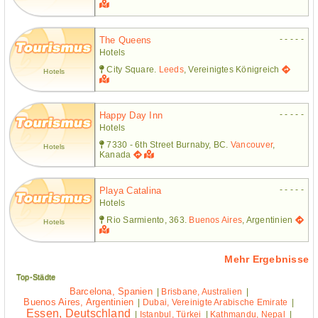
- - - - -
The Queens
Hotels
City Square.
Leeds
, Vereinigtes Königreich
Hotels
- - - - -
Happy Day Inn
Hotels
7330 - 6th Street Burnaby, BC.
Vancouver
,
Hotels
Kanada
- - - - -
Playa Catalina
Hotels
Rio Sarmiento, 363.
Buenos Aires
, Argentinien
Hotels
Mehr Ergebnisse
Top-Städte
Barcelona, Spanien
|
Brisbane, Australien
|
Buenos Aires, Argentinien
|
Dubai, Vereinigte Arabische Emirate
|
Essen, Deutschland
|
Istanbul, Türkei
|
Kathmandu, Nepal
|