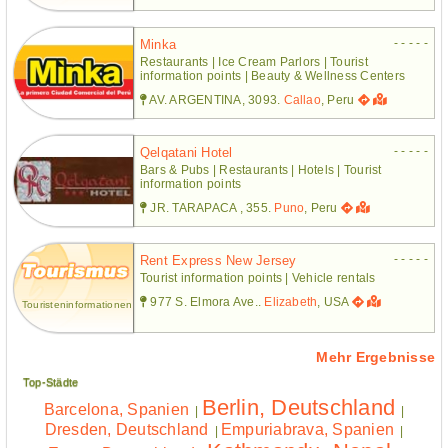
- - - - -
Minka
Restaurants | Ice Cream Parlors | Tourist
information points | Beauty & Wellness Centers
AV. ARGENTINA, 3093.
Callao
, Peru
- - - - -
Qelqatani Hotel
Bars & Pubs | Restaurants | Hotels | Tourist
information points
JR. TARAPACA , 355.
Puno
, Peru
- - - - -
Rent Express New Jersey
Tourist information points | Vehicle rentals
977 S. Elmora Ave..
Elizabeth
, USA
Touristeninformationen
Mehr Ergebnisse
Top-Städte
Berlin, Deutschland
Barcelona, Spanien
|
|
Dresden, Deutschland
Empuriabrava, Spanien
|
|