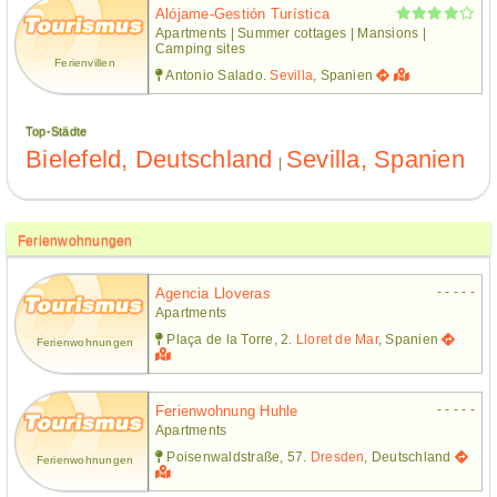
Alójame-Gestión Turística
Apartments | Summer cottages | Mansions |
Camping sites
Ferienvillen
Antonio Salado.
Sevilla
, Spanien
Top-Städte
Bielefeld, Deutschland
Sevilla, Spanien
|
Ferienwohnungen
- - - - -
Agencia Lloveras
Apartments
Plaça de la Torre, 2.
Lloret de Mar
, Spanien
Ferienwohnungen
- - - - -
Ferienwohnung Huhle
Apartments
Poisenwaldstraße, 57.
Dresden
, Deutschland
Ferienwohnungen