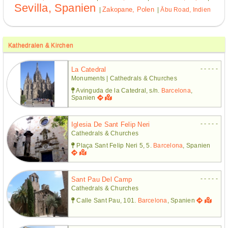
Sevilla, Spanien
Zakopane, Polen
|
|
Ābu Road, Indien
Kathedralen & Kirchen
- - - - -
La Catedral
Monuments | Cathedrals & Churches
Avinguda de la Catedral, s/n.
Barcelona
,
Spanien
- - - - -
Iglesia De Sant Felip Neri
Cathedrals & Churches
Plaça Sant Felip Neri 5, 5.
Barcelona
, Spanien
- - - - -
Sant Pau Del Camp
Cathedrals & Churches
Calle Sant Pau, 101.
Barcelona
, Spanien