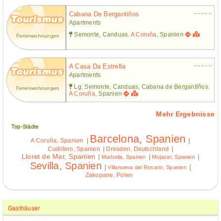
- - - - -
Cabana De Bergantiños
Apartments
Semonte, Canduas.
A Coruña
, Spanien
Ferienwohnungen
- - - - -
A Casa Da Estrella
Apartments
Lg. Semonte, Canduas, Cabana de Bergantiños.
Ferienwohnungen
A Coruña
, Spanien
Mehr Ergebnisse
Top-Städte
Barcelona, Spanien
A Coruña, Spanien
|
|
Cudillero, Spanien
|
Dresden, Deutschland
|
Lloret de Mar, Spanien
|
|
|
Marbella, Spanien
Mojacar, Spanien
Sevilla, Spanien
|
|
Villanueva del Rosario, Spanien
Zakopane, Polen
Gasthäuser