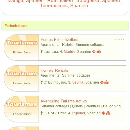
Málaga, Spanien
Rom, Italien
Saragossa, Spanien
|
|
|
Torremolinos, Spanien
Ferienhäuser
- - - - -
Homes For Travellers
Apartments | Hotels | Summer cottages
Luchana, 4.
Madrid
, Spanien
Ferienhäuser
- - - - -
Homely Rentals
Apartments | Summer cottages
C\ Edimburgo, 3.
Sevilla
, Spanien
Ferienhäuser
- - - - -
Aventuring Turismo Activo
Summer cottages | Quads | Paintball | Ballooning
C/ Cot 7 Entlo. 4.
Ripollet
, Spanien
Ferienhäuser