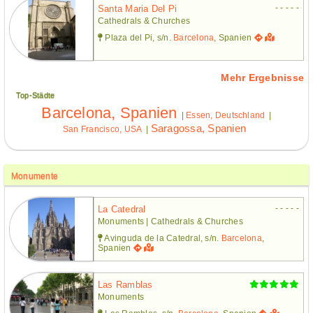
- - - - -
Santa Maria Del Pi
Cathedrals & Churches
Plaza del Pi, s/n.
Barcelona
, Spanien
Mehr Ergebnisse
Top-Städte
Barcelona, Spanien
|
Essen, Deutschland
|
Saragossa, Spanien
San Francisco, USA
|
Monumente
- - - - -
La Catedral
Monuments | Cathedrals & Churches
Avinguda de la Catedral, s/n.
Barcelona
,
Spanien
Las Ramblas
Monuments