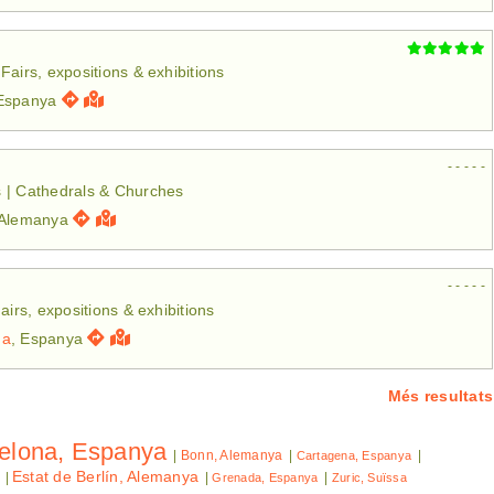
Fairs, expositions & exhibitions
 Espanya
- - - - -
s | Cathedrals & Churches
 Alemanya
- - - - -
airs, expositions & exhibitions
na
, Espanya
Més resultats
elona, Espanya
|
Bonn, Alemanya
|
|
Cartagena, Espanya
Estat de Berlín, Alemanya
|
|
|
Grenada, Espanya
Zuric, Suïssa