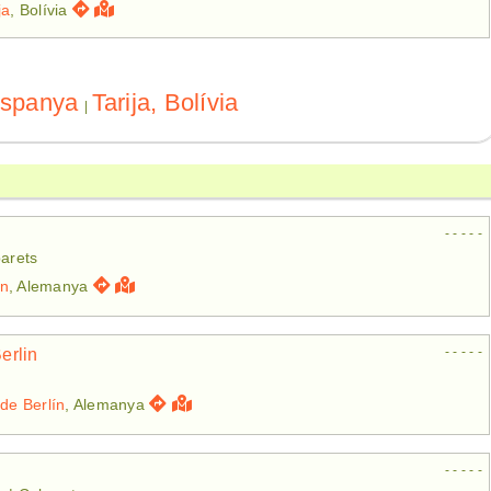
ja
, Bolívia
Espanya
Tarija, Bolívia
|
- - - - -
barets
n
, Alemanya
- - - - -
erlin
 de Berlín
, Alemanya
- - - - -