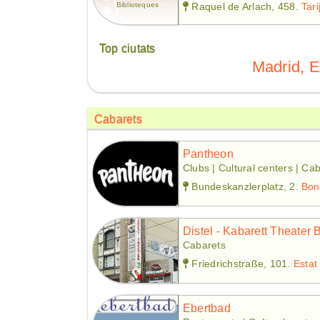
Biblioteques
Raquel de Arlach, 458.
Tari
Top ciutats
Madrid, 
Cabarets
Pantheon
Clubs | Cultural centers | Ca
Bundeskanzlerplatz, 2.
Bon
Distel - Kabarett Theater B
Cabarets
Friedrichstraße, 101.
Estat
Ebertbad