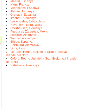
Madrid, Espanya
Niom, França
Viladecans, Espanya
Alacant, Espanya
Grenada, Espanya
Ilmenau, Alemanya
Los Angeles, Estats Units
Nova York, Estats Units
Oberhausen, Alemanya
Puebla de Zaragoza, Mèxic
Stuttgart, Alemanya
Weimar, Alemanya
Bilbao, Espanya
Dortmund, Alemanya
Lima, Perú
Londres, Regne Unit de la Gran Bretanya i
Irlanda del Nord
Oxford, Regne Unit de la Gran Bretanya i Irlanda
del Nord
Ratisbona, Alemanya