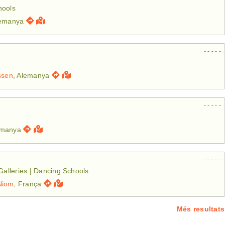
hools
lemanya
- - - - -
ssen
, Alemanya
- - - - -
emanya
- - - - -
 Galleries | Dancing Schools
Niom
, França
Més resultats