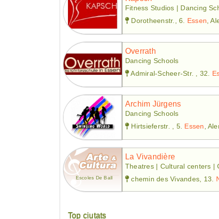
Fitness Studios | Dancing Sc
Dorotheenstr., 6.
Essen
, A
Overrath
Dancing Schools
Admiral-Scheer-Str. , 32.
E
Archim Jürgens
Dancing Schools
Hirtsieferstr. , 5.
Essen
, Al
La Vivandière
Theatres | Cultural centers |
Escoles De Ball
chemin des Vivandes, 13.
Top ciutats