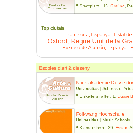
Centres De
Stadtplatz , 15.
Gmünd
, Re
Conferències
Top ciutats
Barcelona, Espanya
Estat de
|
Oxford, Regne Unit de la Gra
Pozuelo de Alarcón, Espanya
P
|
Escoles d'art & disseny
Kunstakademie Düsseldor
Universities | Schools of Arts
Escoles D'art &
Eiskellerstraße , 1.
Düsseld
Disseny
Folkwang Hochschule
Universities | Music Schools 
Klemensborn, 39.
Essen
, 