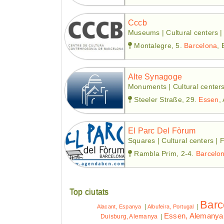
Cccb
Museums | Cultural centers | 
Montalegre, 5.
Barcelona
,
Alte Synagoge
Monuments | Cultural center
Steeler Straße, 29.
Essen
,
El Parc Del Fòrum
Squares | Cultural centers | F
Rambla Prim, 2-4.
Barcelo
Top ciutats
Barc
|
|
Alacant, Espanya
Albufeira, Portugal
Essen, Alemanya
Duisburg, Alemanya
|