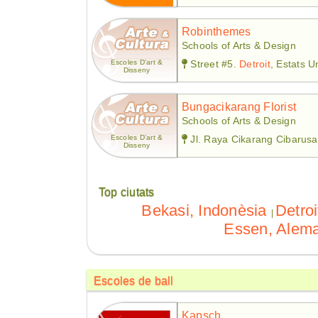
Robinthemes
Schools of Arts & Design
Escoles D'art &
Street #5.
Detroit
, Estats U
Disseny
Bungacikarang Florist
Schools of Arts & Design
Escoles D'art &
Jl. Raya Cikarang Cibarus
Disseny
Top ciutats
Bekasi, Indonèsia
Detroi
|
Essen, Alem
Escoles de ball
Kapsch