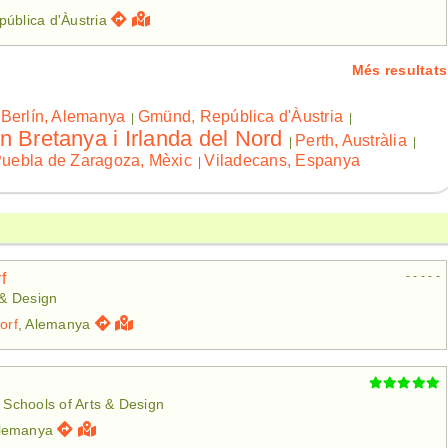
pública d'Àustria
Més resultats
 Berlín, Alemanya
Gmünd, República d'Àustria
|
|
n Bretanya i Irlanda del Nord
Perth, Austràlia
|
|
uebla de Zaragoza, Mèxic
Viladecans, Espanya
|
- - - - -
f
 & Design
orf
, Alemanya
| Schools of Arts & Design
Alemanya