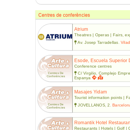
Centres de conferències
Atrium
Theatres | Operas | Fairs, ex
Av. Josep Tarradellas.
Vila
Esode, Escuela Superior
Conference centres
C/ Virgilio, Complejo Empr
Centres De
Conferències
Espanya
Masajes Yidam
Tourist information points | 
Centres De
JOVELLANOS, 2.
Barcelon
Conferències
Romantik Hotel Restauran
Restaurants | Hotels | Golf |