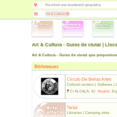
Tria mínim una localització geogràfica
Art & Cultura
Art & Cultura - Guies de ciutat | Llo
Art & Cultura - Guies de ciutat que proporcio
Biblioteques
Circulo De Bellas Artes
Cultural centers | Galleries | 
C/ ALCALÁ, 42.
Madrid
, E
Tarija
Libraries | Camping sites