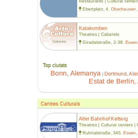
Restaurants | Cultural center
Ebertplatz, 4.
Oberhausen
Katakomben
Theatres | Cabarets
Cabarets
Giradetstraße, 2-38.
Essen
Top ciutats
Bonn, Alemanya
Dortmund, Al
|
Estat de Berlín
Centres Culturals
Alter Bahnhof Kettwig
Theatres | Cultural centers |
Ruhrtalstraße, 345.
Essen
,