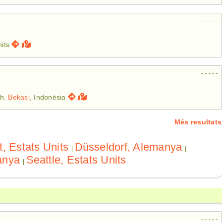
- - - - -
nits
- - - - -
ah.
Bekasi
, Indonèsia
Més resultats
t, Estats Units
Düsseldorf, Alemanya
|
|
anya
Seattle, Estats Units
|
- - - - -