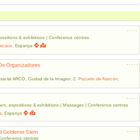
- - - - -
positions & exhibitions | Conference centres
decans
, Espanya
- - - - -
 De Organizadores
esarial ARCO, Ciudad de la Imagen, 2.
Pozuelo de Alarcón
,
- - - - -
Fairs, expositions & exhibitions | Massages | Conference centres
a
, Espanya
- - - - -
t Goldener Stern
 Conference centres