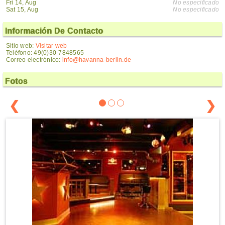
Fri 14, Aug
No especificado
Sat 15, Aug
No especificado
Información De Contacto
Sitio web:
Visitar web
Teléfono: 49(0)30-7848565
Correo electrónico:
info@havanna-berlin.de
Fotos
❮
❯