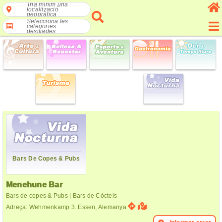
Tria mínim una
localització
geogràfica
Selecciona les
categories
desitjades
Bars De Copes & Pubs
Menehune Bar
Bars de copes & Pubs | Bars de Còctels
Adreça: Wehmenkamp 3. Essen, Alemanya