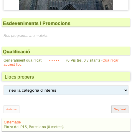
Esdeveniments I Promocions
Res programat ara mateix.
Qualificació
Generalment qualificat:
- - - - -
(0 Visites, 0 visitants)
Qualificar
aquest lloc
Llocs propers
Osterhase
Plaza del Pí 5, Barcelona (0 metres)