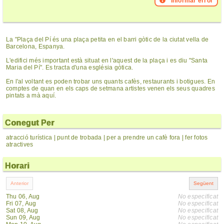
Informar error
La "Plaça del Pí és una plaça petita en el barri gòtic de la ciutat vella de
Barcelona, Espanya.
L'edifici més important està situat en l'aquest de la plaça i es diu "Santa
Maria del Pí". Es tracta d'una església gòtica.
En l'al voltant es poden trobar uns quants cafès, restaurants i botigues. En
comptes de quan en els caps de setmana artistes venen els seus quadres
pintats a mà aquí.
Conegut Per
atracció turística | punt de trobada | per a prendre un cafè fora | fer fotos
atractives
Horari
Thu 06, Aug
No especificat
Fri 07, Aug
No especificat
Sat 08, Aug
No especificat
Sun 09, Aug
No especificat