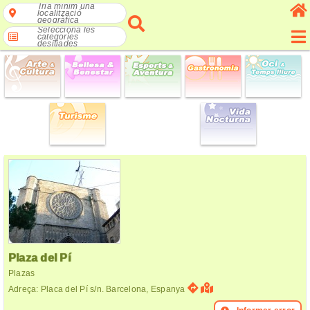
Tria mínim una
localització
geogràfica
Selecciona les
categories
desitjades
Plaza del Pí
Plazas
Adreça: Placa del Pí s/n. Barcelona, Espanya