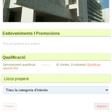
Esdeveniments I Promocions
Res programat ara mateix.
Qualificació
Generalment qualificat:
- - - - -
(0 Visites, 0 visitants)
Qualificar
aquest lloc
Llocs propers