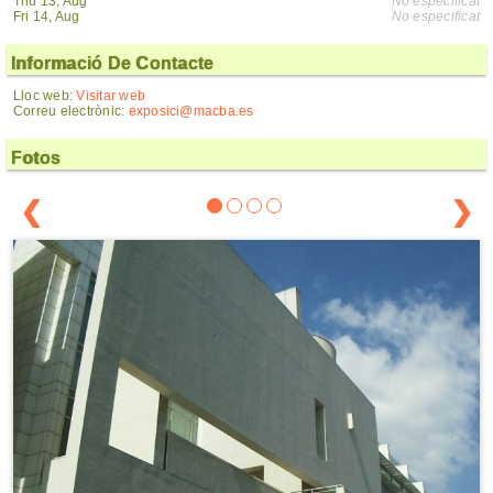
Thu 13, Aug
No especificat
Fri 14, Aug
No especificat
Informació De Contacte
Lloc web:
Visitar web
Correu electrònic:
exposici@macba.es
Fotos
❮
❯