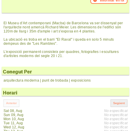
Informar error
El Museu d'Art contemporani (Macba) de Barcelona va ser dissenyat per
l'arquitecte nord americà Richard Meier. Les dimensions de l'edifici són
120m de llarg i 35m d'ample i art s'exposa en 4 plantes.
La ubicació es troba en el barri "El Raval" i queda en solo 5 minuts
dempeus des de "Les Rambles".
L'exposició permanent consisteix per quadres, fotografies i escultures
d'artistes moderns del segle 20 i 21.
Conegut Per
arquitectura moderna | punt de trobada | exposicions
Horari
Sat 08, Aug
No especificat
Sun 09, Aug
No especificat
Mon 10, Aug
No especificat
Tue 11, Aug
No especificat
Wed 12, Aug
No especificat