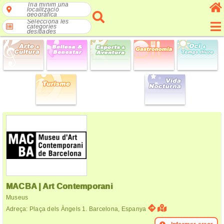
Tria mínim una
localització
geogràfica
Selecciona les
categories
desitjades
MACBA | Art Contemporani
Museus
Adreça: Plaça dels Àngels 1. Barcelona, Espanya