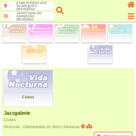
Elige mínimo una
localización
geográfica
Selecciona las
categorías
deseadas
Clubes
Jazzgalerie
Clubes
Dirección.: Oxfordstraße 24. Bonn, Alemania