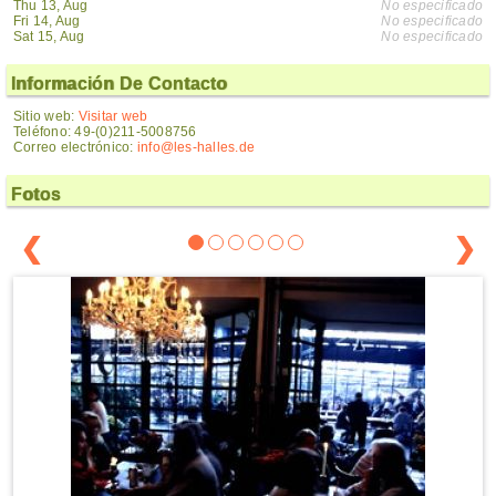
Thu 13, Aug
No especificado
Fri 14, Aug
No especificado
Sat 15, Aug
No especificado
Información De Contacto
Sitio web:
Visitar web
Teléfono: 49-(0)211-5008756
Correo electrónico:
info@les-halles.de
Fotos
❮
❯