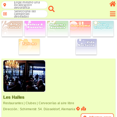
Elige mínimo una
localización
geográfica
Selecciona las
categorías
deseadas
Les Halles
Restaurantes | Clubes | Cervecerías al aire libre
Dirección.: Schirmerstr. 54. Düsseldorf, Alemania