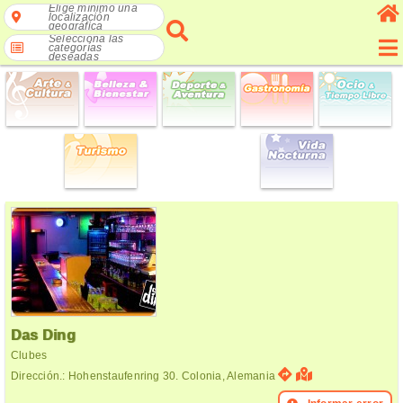
Elige mínimo una
localización
geográfica
Selecciona las
categorías
deseadas
Das Ding
Clubes
Dirección.: Hohenstaufenring 30. Colonia, Alemania