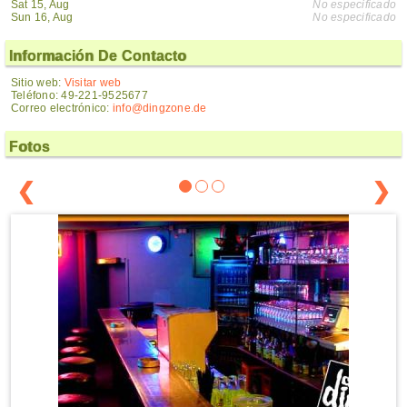
Sat 15, Aug
No especificado
Sun 16, Aug
No especificado
Información De Contacto
Sitio web:
Visitar web
Teléfono: 49-221-9525677
Correo electrónico:
info@dingzone.de
Fotos
❮
❯