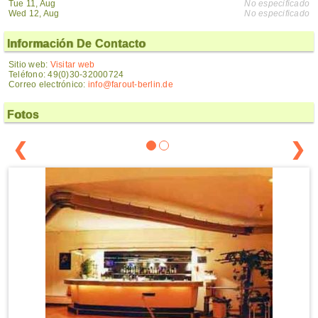
Tue 11, Aug
No especificado
Wed 12, Aug
No especificado
Información De Contacto
Sitio web:
Visitar web
Teléfono: 49(0)30-32000724
Correo electrónico:
info@farout-berlin.de
Fotos
❮
❯