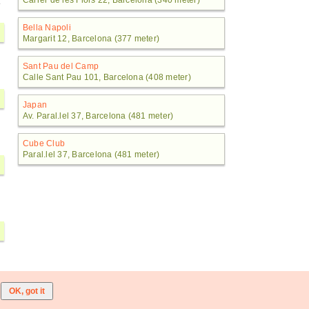
Carrer de les Flors 22, Barcelona (340 meter)
Bella Napoli
Margarit 12, Barcelona (377 meter)
Sant Pau del Camp
Calle Sant Pau 101, Barcelona (408 meter)
Japan
Av. Paral.lel 37, Barcelona (481 meter)
Cube Club
Paral.lel 37, Barcelona (481 meter)