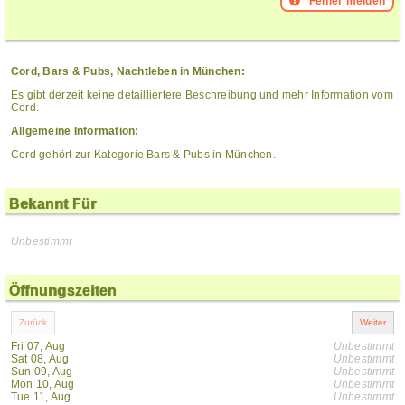
Fehler melden
Cord, Bars & Pubs, Nachtleben in München:
Es gibt derzeit keine detailliertere Beschreibung und mehr Information vom
Cord.
Allgemeine Information:
Cord gehört zur Kategorie Bars & Pubs in München.
Bekannt Für
Unbestimmt
Öffnungszeiten
Fri 07, Aug
Unbestimmt
Sat 08, Aug
Unbestimmt
Sun 09, Aug
Unbestimmt
Mon 10, Aug
Unbestimmt
Tue 11, Aug
Unbestimmt