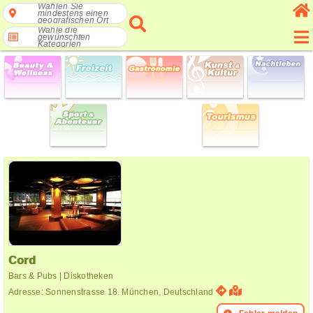
Wählen Sie
mindestens einen
geografischen Ort
Wähle die
gewünschten
Kategorien
Cord
Bars & Pubs | Diskotheken
Adresse: Sonnenstrasse 18. München, Deutschland