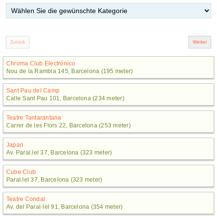
Chroma Club Electrónico
Nou de la Rambla 145, Barcelona (195 meter)
Sant Pau del Camp
Calle Sant Pau 101, Barcelona (234 meter)
Teatre Tantarantana
Carrer de les Flors 22, Barcelona (253 meter)
Japan
Av. Paral.lel 37, Barcelona (323 meter)
Cube Club
Paral.lel 37, Barcelona (323 meter)
Teatre Condal
Av. del Paral·lel 91, Barcelona (354 meter)