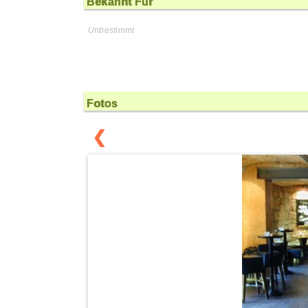
Bekannt Für
Unbestimmt
Fotos
❮