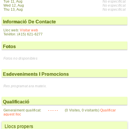
Tue 11, Aug
No especificat
Wed 12, Aug
No especificat
Thu 13, Aug
No especificat
Informació De Contacte
Lloc web:
Visitar web
Telèfon: (415) 621-6277
Fotos
Fotos no disponibles
Esdeveniments I Promocions
Res programat ara mateix.
Qualificació
Generalment qualificat:
- - - - -
(0 Visites, 0 visitants)
Qualificar
aquest lloc
Llocs propers