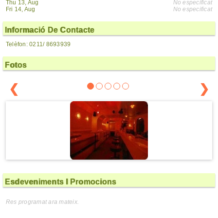
Thu 13, Aug
No especificat
Fri 14, Aug
No especificat
Informació De Contacte
Telèfon: 0211/ 8693939
Fotos
❮
❯
Esdeveniments I Promocions
Res programat ara mateix.