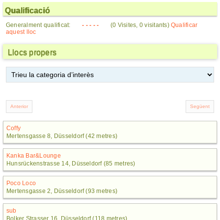
Qualificació
Generalment qualificat:
- - - - -
(0 Visites, 0 visitants)
Qualificar
aquest lloc
Llocs propers
Coffy
Mertensgasse 8, Düsseldorf (42 metres)
Kanka Bar&Lounge
Hunsrückenstrasse 14, Düsseldorf (85 metres)
Poco Loco
Mertensgasse 2, Düsseldorf (93 metres)
sub
Bolker Strasser 16, Düsseldorf (118 metres)