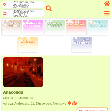
Tria mínim una
localització
geogràfica
Selecciona les
categories
desitjades
Anaconda
Clubes | Discoteques
Adreça: Andreasstr. 11. Düsseldorf, Alemanya