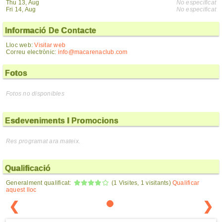
Thu 13, Aug
No especificat
Fri 14, Aug
No especificat
Informació De Contacte
Lloc web:
Visitar web
Correu electrònic:
info@macarenaclub.com
Fotos
Fotos no disponibles
Esdeveniments I Promocions
Res programat ara mateix.
Qualificació
Generalment qualificat:
(1 Visites, 1 visitants)
Qualificar
aquest lloc
❮
❯