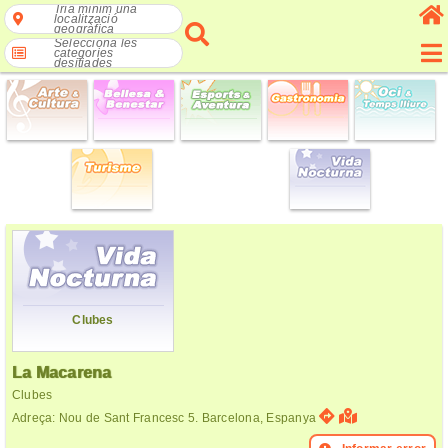
Tria mínim una
localització
geogràfica
Selecciona les
categories
desitjades
Clubes
La Macarena
Clubes
Adreça: Nou de Sant Francesc 5. Barcelona, Espanya