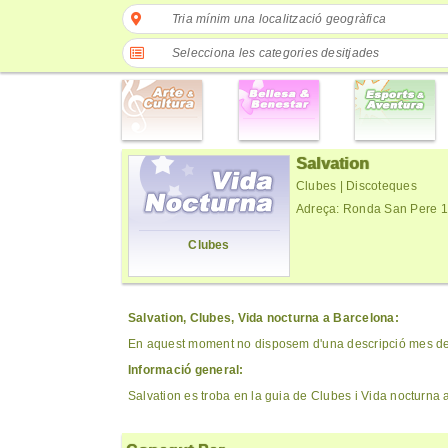
Tria mínim una localització geogràfica
Selecciona les categories desitjades
Salvation
Clubes | Discoteques
Adreça: Ronda San Pere 1
Clubes
Salvation, Clubes, Vida nocturna a Barcelona:
En aquest moment no disposem d'una descripció mes det
Informació general:
Salvation es troba en la guia de Clubes i Vida nocturna 