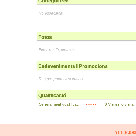
Conegut Per
No especificat
Fotos
Fotos no disponibles
Esdeveniments I Promocions
Res programat ara mateix.
Qualificació
Generalment qualificat:
- - - - -
(0 Visites, 0 visita
This site uses