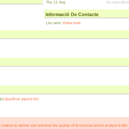
Thu 13, Aug
No especificat
Informació De Contacte
Lloc web:
Visitar web
nts)
Qualificar aquest lloc
 cookies to deliver and enhance the quality of its services and to analyze traffic.