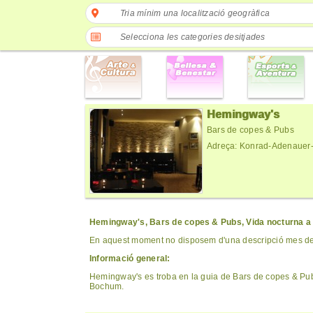
Tria mínim una localització geogràfica
Selecciona les categories desitjades
Hemingway's
Bars de copes & Pubs
Adreça: Konrad-Adenauer-
Hemingway's, Bars de copes & Pubs, Vida nocturna 
En aquest moment no disposem d'una descripció mes det
Informació general:
Hemingway's es troba en la guia de Bars de copes & Pub
Bochum.