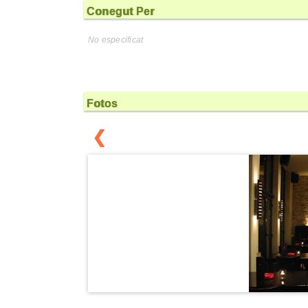
Conegut Per
No especificat
Fotos
❮