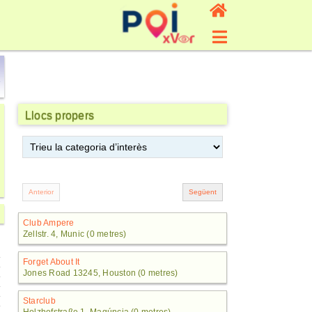
Llocs propers
Club Ampere
Zellstr. 4, Munic (0 metres)
Forget About It
Jones Road 13245, Houston (0 metres)
Starclub