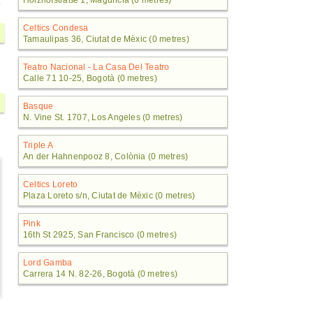
Holzhofstraße 1, Magúncia (0 metres)
Celtics Condesa
Tamaulipas 36, Ciutat de Mèxic (0 metres)
Teatro Nacional - La Casa Del Teatro
Calle 71 10-25, Bogotà (0 metres)
Basque
N. Vine St. 1707, Los Angeles (0 metres)
Triple A
An der Hahnenpooz 8, Colònia (0 metres)
Celtics Loreto
Plaza Loreto s/n, Ciutat de Mèxic (0 metres)
Pink
16th St 2925, San Francisco (0 metres)
Lord Gamba
Carrera 14 N. 82-26, Bogotà (0 metres)