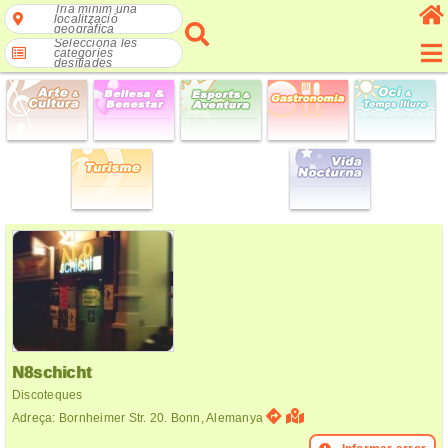
Tria mínim una
localització
geogràfica
Selecciona les
categories
desitjades
N8schicht
Discoteques
Adreça: Bornheimer Str. 20. Bonn, Alemanya