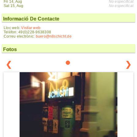
Fri 14, Aug
No especificat
Sat 15, Aug
No especificat
Informació De Contacte
Lloc web:
Visitar web
Telèfon: 49(0)228-9638308
Correu electrònic:
buero@n8schicht.de
Fotos
❮
❯