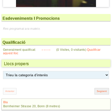
Esdeveniments I Promocions
Res programat ara mateix.
Qualificació
Generalment qualificat:
- - - - -
(0 Visites, 0 visitants)
Qualificar
aquest lloc
Llocs propers
Bla
Bornheimer Strasse 20, Bonn (8 metres)