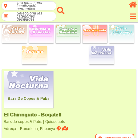
Tria mínim una
localització
geogràfica
Selecciona les
categories
desitjades
Bars De Copes & Pubs
El Chiringuito - Bogatell
Bars de copes & Pubs | Quiosquets
Adreça: . Barcelona, Espanya