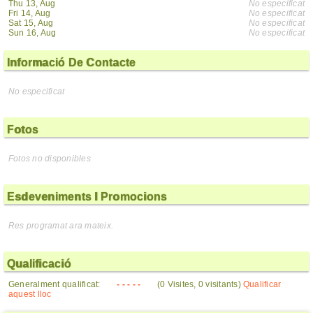
Thu 13, Aug
No especificat
Fri 14, Aug
No especificat
Sat 15, Aug
No especificat
Sun 16, Aug
No especificat
Informació De Contacte
No especificat
Fotos
Fotos no disponibles
Esdeveniments I Promocions
Res programat ara mateix.
Qualificació
Generalment qualificat:
- - - - -
(0 Visites, 0 visitants)
Qualificar
aquest lloc