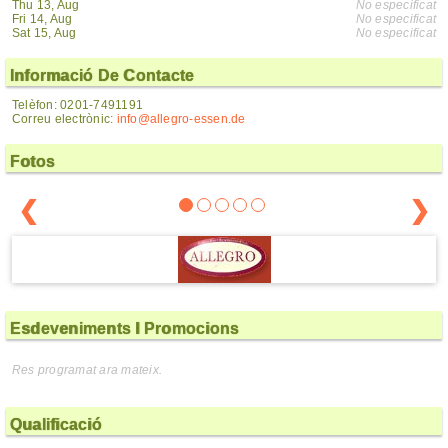
Thu 13, Aug
No especificat
Fri 14, Aug
No especificat
Sat 15, Aug
No especificat
Informació De Contacte
Telèfon: 0201-7491191
Correu electrònic:
info@allegro-essen.de
Fotos
❮
❯
Esdeveniments I Promocions
Res programat ara mateix.
Qualificació