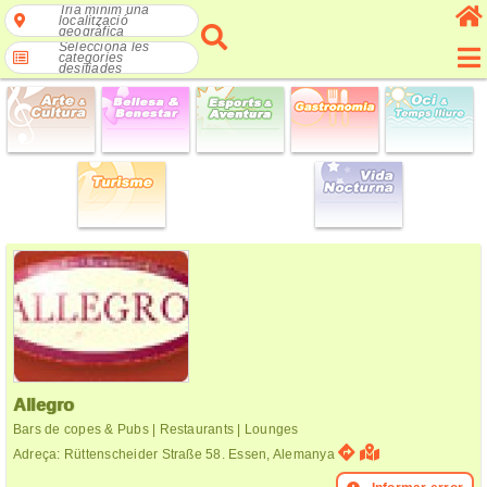
Tria mínim una
localització
geogràfica
Selecciona les
categories
desitjades
Allegro
Bars de copes & Pubs | Restaurants | Lounges
Adreça: Rüttenscheider Straße 58. Essen, Alemanya