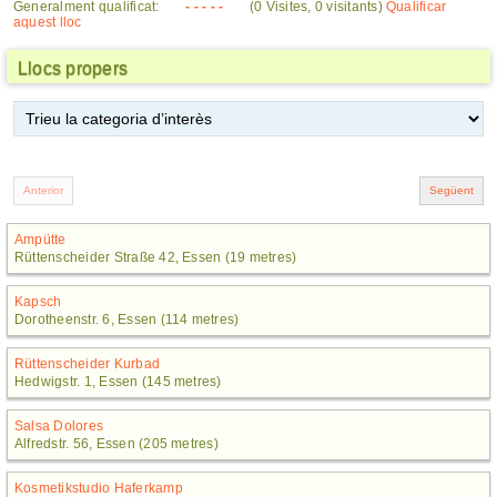
Generalment qualificat:
- - - - -
(0 Visites, 0 visitants)
Qualificar
aquest lloc
Llocs propers
Ampütte
Rüttenscheider Straße 42, Essen (19 metres)
Kapsch
Dorotheenstr. 6, Essen (114 metres)
Rüttenscheider Kurbad
Hedwigstr. 1, Essen (145 metres)
Salsa Dolores
Alfredstr. 56, Essen (205 metres)
Kosmetikstudio Haferkamp