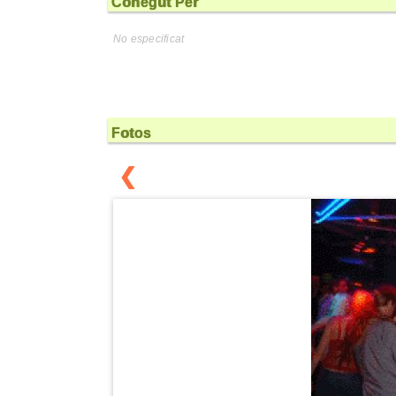
Conegut Per
No especificat
Fotos
❮