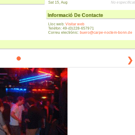
Sat 15, Aug
No especificat
Informació De Contacte
Lloc web:
Visitar web
Telèfon: 49-(0)228-657971
Correu electrònic:
buero@carpe-noctem-bonn.de
❯