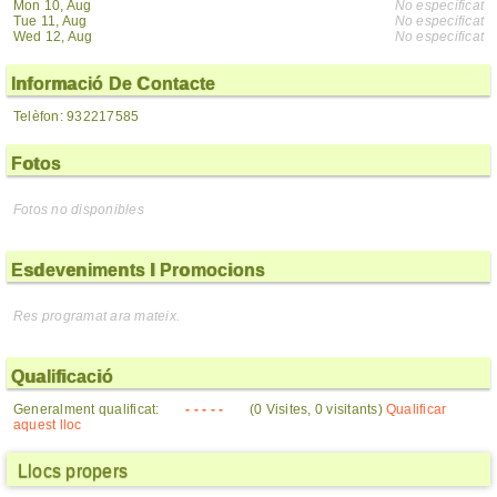
Mon 10, Aug
No especificat
Tue 11, Aug
No especificat
Wed 12, Aug
No especificat
Informació De Contacte
Telèfon: 932217585
Fotos
Fotos no disponibles
Esdeveniments I Promocions
Res programat ara mateix.
Qualificació
Generalment qualificat:
- - - - -
(0 Visites, 0 visitants)
Qualificar
aquest lloc
Llocs propers