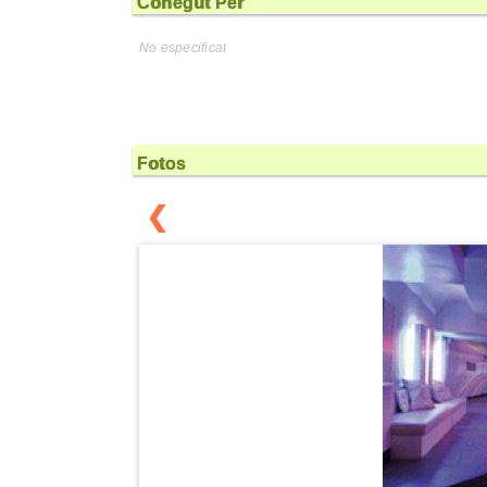
Conegut Per
No especificat
Fotos
❮