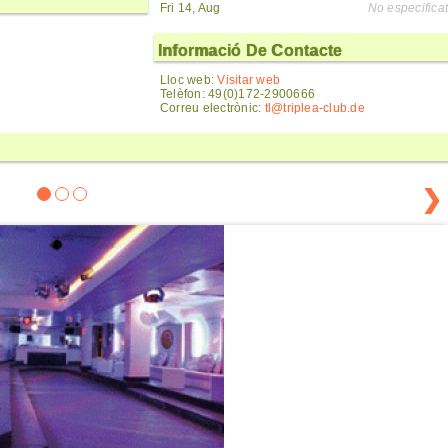
Fri 14, Aug
No especificat
Informació De Contacte
Lloc web:
Visitar web
Telèfon: 49(0)172-2900666
Correu electrònic:
tl@triplea-club.de
❯