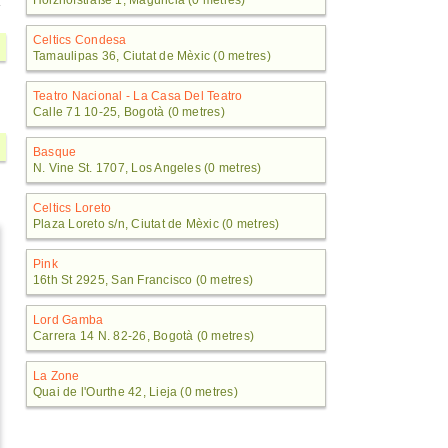
Holzhofstraße 1, Magúncia (0 metres)
Celtics Condesa
Tamaulipas 36, Ciutat de Mèxic (0 metres)
Teatro Nacional - La Casa Del Teatro
Calle 71 10-25, Bogotà (0 metres)
Basque
N. Vine St. 1707, Los Angeles (0 metres)
Celtics Loreto
Plaza Loreto s/n, Ciutat de Mèxic (0 metres)
Pink
16th St 2925, San Francisco (0 metres)
Lord Gamba
Carrera 14 N. 82-26, Bogotà (0 metres)
La Zone
Quai de l'Ourthe 42, Lieja (0 metres)