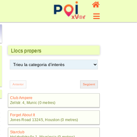
Llocs propers
Club Ampere
Zellstr. 4, Munic (0 metres)
Forget About It
Jones Road 13245, Houston (0 metres)
Starclub