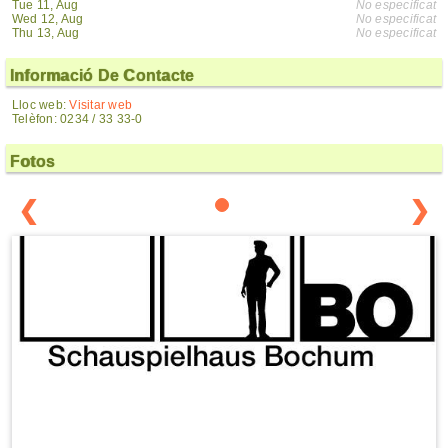
Tue 11, Aug
No especificat
Wed 12, Aug
No especificat
Thu 13, Aug
No especificat
Informació De Contacte
Lloc web:
Visitar web
Telèfon: 0234 / 33 33-0
Fotos
❮
❯