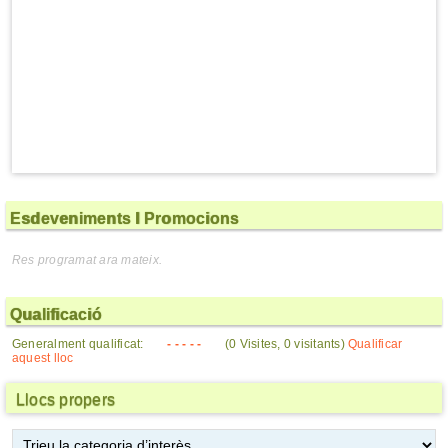
Esdeveniments I Promocions
Res programat ara mateix.
Qualificació
Generalment qualificat:
- - - - -
(0 Visites, 0 visitants)
Qualificar
aquest lloc
Llocs propers