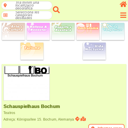
Tria mínim una
localització
geogràfica
Selecciona les
categories
desitjades
Schauspielhaus Bochum
Teatros
Adreça: Königsallee 15. Bochum, Alemanya