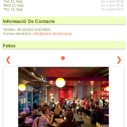
Tue 11, Aug
No especificat
Wed 12, Aug
No especificat
Thu 13, Aug
No especificat
Informació De Contacte
Telèfon: 49-(0)203-51929803
Correu electrònic:
info@piano-duisburg.de
Fotos
❮
❯