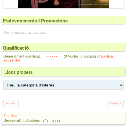
Esdeveniments I Promocions
Res programat ara mateix.
Qualificació
Generalment qualificat:
- - - - -
(0 Visites, 0 visitants)
Qualificar
aquest lloc
Llocs propers
The Roof
Springwall 4, Duisburg (349 metres)