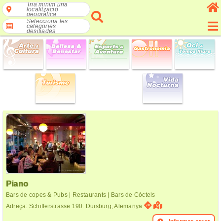
Tria mínim una
localització
geogràfica
Selecciona les
categories
desitjades
Piano
Bars de copes & Pubs | Restaurants | Bars de Còctels
Adreça: Schifferstrasse 190. Duisburg, Alemanya