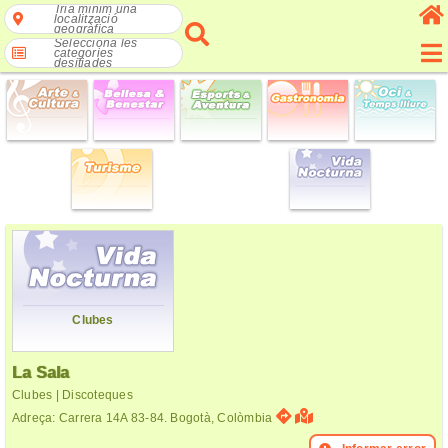
Tria mínim una
localització
geogràfica
Selecciona les
categories
desitjades
Clubes
La Sala
Clubes | Discoteques
Adreça: Carrera 14A 83-84. Bogotà, Colòmbia