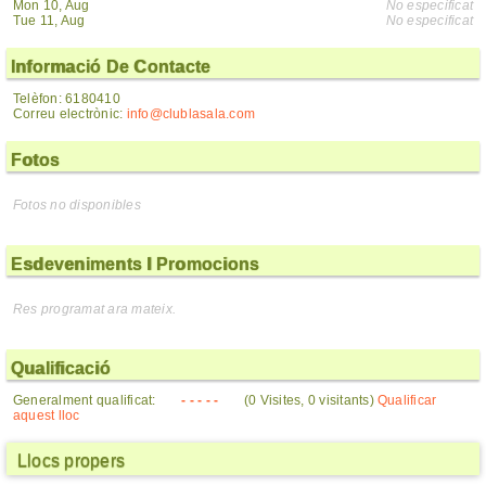
Mon 10, Aug
No especificat
Tue 11, Aug
No especificat
Informació De Contacte
Telèfon: 6180410
Correu electrònic:
info@clublasala.com
Fotos
Fotos no disponibles
Esdeveniments I Promocions
Res programat ara mateix.
Qualificació
Generalment qualificat:
- - - - -
(0 Visites, 0 visitants)
Qualificar
aquest lloc
Llocs propers