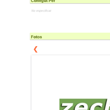
Conegut Per
No especificat
Fotos
❮