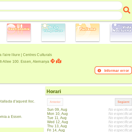
l'aire lliure | Centres Culturals
t-Allee 100. Essen, Alemanya
Informar error
Horari
allada d'aquest lloc.
Sun 09, Aug
No especificat
Mon 10, Aug
No especificat
omia a Essen.
Tue 11, Aug
No especificat
Wed 12, Aug
No especificat
Thu 13, Aug
No especificat
Fri 14, Aug
No especificat