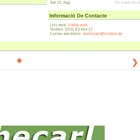
Sat 15, Aug
No especificat
Informació De Contacte
Lloc web:
Visitar web
Telèfon: 0201 83 444 17
Correu electrònic:
zechecarl@t-online.de
❯