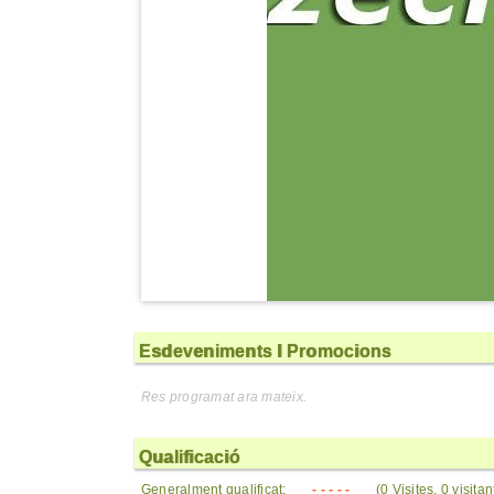
Esdeveniments I Promocions
Res programat ara mateix.
Qualificació
Generalment qualificat:
- - - - -
(0 Visites, 0 visita