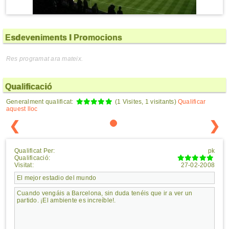
Esdeveniments I Promocions
Res programat ara mateix.
Qualificació
Generalment qualificat:
(1 Visites, 1 visitants)
Qualificar
aquest lloc
❮
❯
Qualificat Per:
pk
Qualificació:
Visitat:
27-02-2008
El mejor estadio del mundo
Cuando vengáis a Barcelona, sin duda tenéis que ir a ver un
partido. ¡El ambiente es increíble!.