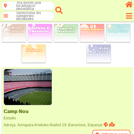
Tria mínim una
localització
geogràfica
Selecciona les
categories
desitjades
Camp Nou
Estadis
Adreça: Avinguda Aristides Maillol 29. Barcelona, Espanya