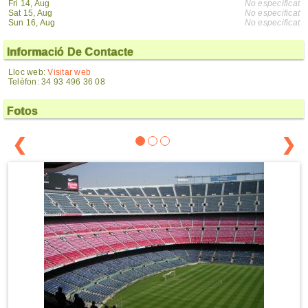
Fri 14, Aug
No especificat
Sat 15, Aug
No especificat
Sun 16, Aug
No especificat
Informació De Contacte
Lloc web:
Visitar web
Telèfon: 34 93 496 36 08
Fotos
❮
❯