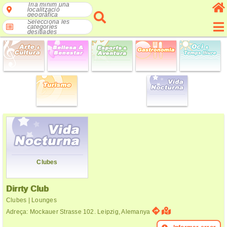
Tria mínim una
localització
geogràfica
Selecciona les
categories
desitjades
Clubes
Dirrty Club
Clubes | Lounges
Adreça: Mockauer Strasse 102. Leipzig, Alemanya