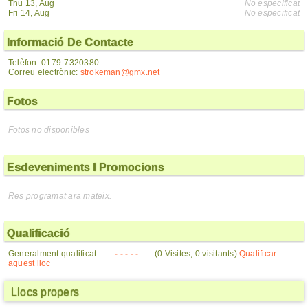
Thu 13, Aug
No especificat
Fri 14, Aug
No especificat
Informació De Contacte
Telèfon: 0179-7320380
Correu electrònic:
strokeman@gmx.net
Fotos
Fotos no disponibles
Esdeveniments I Promocions
Res programat ara mateix.
Qualificació
Generalment qualificat:
- - - - -
(0 Visites, 0 visitants)
Qualificar
aquest lloc
Llocs propers