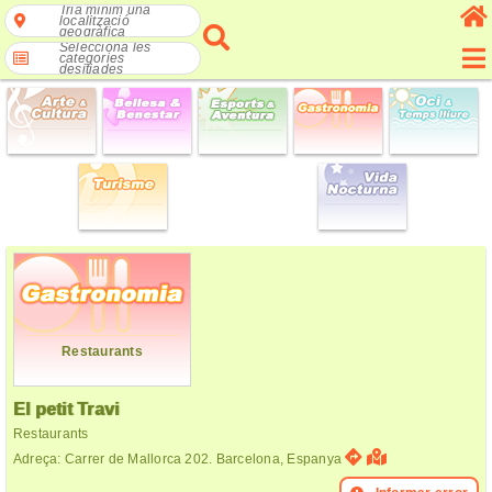
Tria mínim una
localització
geogràfica
Selecciona les
categories
desitjades
Restaurants
El petit Travi
Restaurants
Adreça: Carrer de Mallorca 202. Barcelona, Espanya