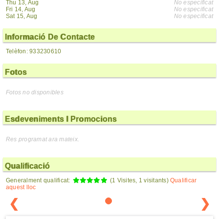
Thu 13, Aug
No especificat
Fri 14, Aug
No especificat
Sat 15, Aug
No especificat
Informació De Contacte
Telèfon: 933230610
Fotos
Fotos no disponibles
Esdeveniments I Promocions
Res programat ara mateix.
Qualificació
Generalment qualificat:
(1 Visites, 1 visitants)
Qualificar
aquest lloc
❮
❯