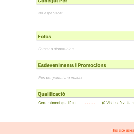
Conegut Per
No especificat
Fotos
Fotos no disponibles
Esdeveniments I Promocions
Res programat ara mateix.
Qualificació
Generalment qualificat:
- - - - -
(0 Visites, 0 visita
This site uses