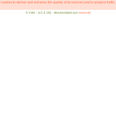
 cookies to deliver and enhance the quality of its services and to analyze traffic.
© xVer - (v1.4.18) -
desarrollado por
xver.net