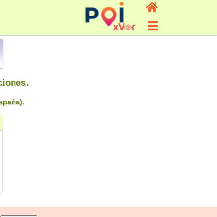
ciones.
spaña).