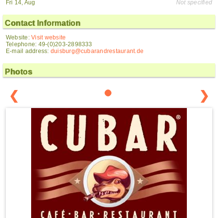
Fri 14, Aug
Not specified
Contact Information
Website:
Visit website
Telephone: 49-(0)203-2898333
E-mail address:
duisburg@cubarandrestaurant.de
Photos
❮
❯