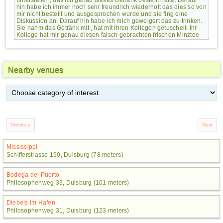
unterstellen, das ich genau dieses Getränk bestellt hätte. Darauf
hin habe ich immer noch sehr freundlich wiederholt das dies so von
mir nicht bestellt und ausgesprochen wurde und sie fing eine
Diskussion an. Darauf hin habe ich mich geweigert das zu trinken.
Sie nahm das Getränk mit , hat mit Ihren Kollegen getuschelt. Ihr
Kollege hat mir genau diesen falsch gebrachten frischen Minztee
zum Tisch gebracht und den als schwarzen Tee mit frischer Minze
mir hingestellt.
Was jedoch immer noch ein frischer Minztee war. Den habe ich
natürlich nicht getrunken, da diese unfreundliche Türkin oder was
Nearby venues
auch immer ihre Kollegen angestiftet hat mich als Gast zu mobben.
Der Laden hat eh einen schlechten Ruf gehabt, jetzt weiss ich auch
warum. Eine Freundin von mir hat letztes Jahr im Sommer einen
schlecht gewordenen Orangensaft serviert bekommen. Der wurde
anstandslos getauscht, aber auch nur weil der Kellner davon
probiert hat und es so nicht glauben wollte.
Ich empfinde den Laden als sehr gastunfreundlich, in der die
Mitarbeiter scheinbar keine Gäste mehr sehen und hören können.
Den Laden werde ich mit Sicherheit nicht mehr besuchen.
Mississippi
Schifferstrasse 190, Duisburg (78 meters)
Bodega del Puerto
Philosophenweg 33, Duisburg (101 meters)
Diebels im Hafen
Philosophenweg 31, Duisburg (123 meters)