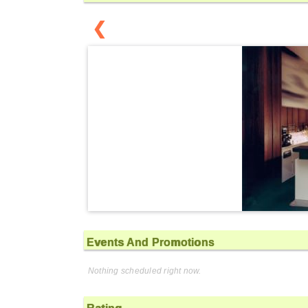
❮
Events And Promotions
Nothing scheduled right now.