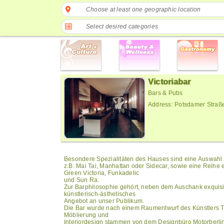
Choose at least one geographic location
Select desired categories
Victoriabar
Bars & Pubs
Address: Potsdamer Straß
Besondere Spezialitäten des Hauses sind eine Auswahl k
z.B. Mai Tai, Manhattan oder Sidecar, sowie eine Reihe 
Green Victoria, Funkadelic
und Sun Ra.
Zur Barphilosophie gehört, neben dem Auschank exquisi
künstlerisch-ästhetisches
Angebot an unser Publikum.
Die Bar wurde nach einem Raumentwurf des Künstlers 
Möblierung und
Interiordesign stammen von dem Designbüro Motorberlin