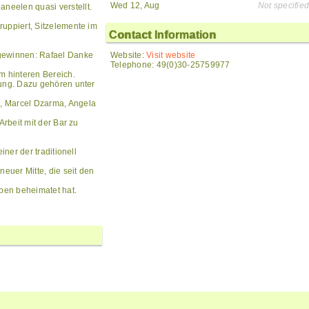
Wed 12, Aug
Not specified
neelen quasi verstellt.
ruppiert, Sitzelemente im
Contact Information
 gewinnen: Rafael Danke
Website:
Visit website
Telephone: 49(0)30-25759977
m hinteren Bereich.
lung. Dazu gehören unter
, Marcel Dzarma, Angela
Arbeit mit der Bar zu
iner der traditionell
euer Mitte, die seit den
ben beheimatet hat.