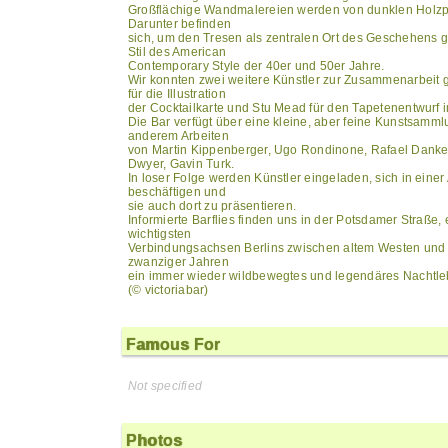
Großflächige Wandmalereien werden von dunklen Holzpa
Darunter befinden
sich, um den Tresen als zentralen Ort des Geschehens g
Stil des American
Contemporary Style der 40er und 50er Jahre.
Wir konnten zwei weitere Künstler zur Zusammenarbeit
für die Illustration
der Cocktailkarte und Stu Mead für den Tapetenentwurf i
Die Bar verfügt über eine kleine, aber feine Kunstsamm
anderem Arbeiten
von Martin Kippenberger, Ugo Rondinone, Rafael Danke
Dwyer, Gavin Turk.
In loser Folge werden Künstler eingeladen, sich in einer 
beschäftigen und
sie auch dort zu präsentieren.
Informierte Barflies finden uns in der Potsdamer Straße, e
wichtigsten
Verbindungsachsen Berlins zwischen altem Westen und n
zwanziger Jahren
ein immer wieder wildbewegtes und legendäres Nachtle
(© victoriabar)
Famous For
Not specified
Photos